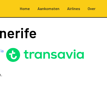
Home
Aankomsten
Airlines
Over
nerife
ia
n.