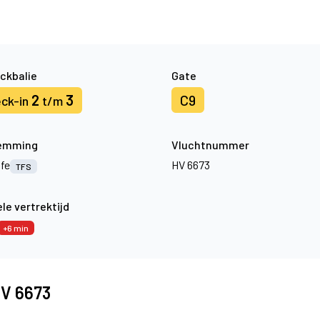
ckbalie
Gate
2
3
C9
ck-in
t/m
emming
Vluchtnummer
ife
HV 6673
TFS
le vertrektijd
+6 min
HV 6673