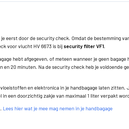
 je eerst door de security check. Omdat de bestemming va
eck voor vlucht HV 6673 is bij
security filter VF1
.
bagage hebt afgegeven, of meteen wanneer je geen bagage h
n en 20 minuten. Na de security check heb je voldoende gel
vloeistoffen en elektronica in je handbagage laten zitten. J
el in een doorzichtig zakje van maximaal 1 liter verpakt wor
e.
Lees hier wat je mee mag nemen in je handbagage