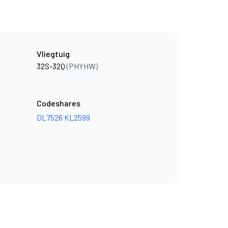
Vliegtuig
32S-32Q
(PHYHW)
Codeshares
DL7526
KL2599