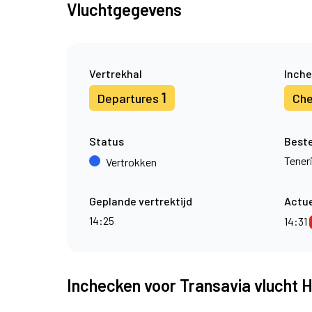
Vluchtgegevens
Vertrekhal
Inche
1
Departures
Che
Status
Best
Tener
Vertrokken
Geplande vertrektijd
Actue
14:25
14:31
Inchecken voor Transavia vlucht 