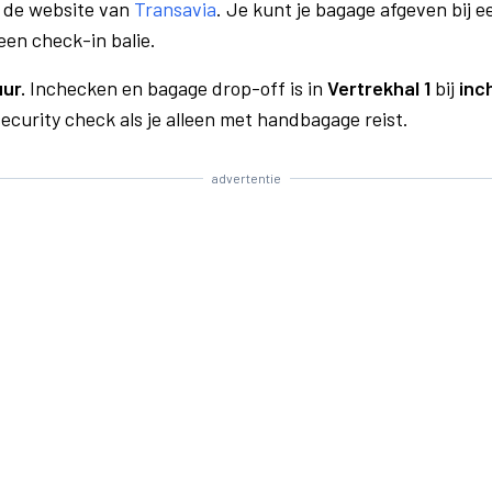
a de website van
Transavia
. Je kunt je bagage afgeven bij e
een check-in balie.
uur.
Inchecken en bagage drop-off is in
Vertrekhal 1
bij
inc
curity check als je alleen met handbagage reist.
advertentie