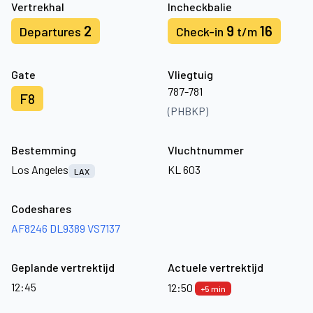
Vertrekhal
Incheckbalie
2
9
16
Departures
Check-in
t/m
Gate
Vliegtuig
787-781
F8
(PHBKP)
Bestemming
Vluchtnummer
Los Angeles
KL 603
LAX
Codeshares
AF8246
DL9389
VS7137
Geplande vertrektijd
Actuele vertrektijd
12:45
12:50
+5 min