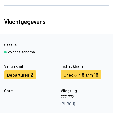
Vluchtgegevens
Status
Volgens schema
Vertrekhal
Incheckbalie
2
9
16
Departures
Check-in
t/m
Gate
Vliegtuig
—
777-772
(PHBQH)