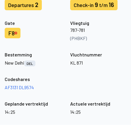
2
9
16
Departures
Check-in
t/m
Gate
Vliegtuig
787-781
F8
(PHBKF)
Bestemming
Vluchtnummer
New Delhi
KL 871
DEL
Codeshares
AF3131
DL9574
Geplande vertrektijd
Actuele vertrektijd
14:25
14:25