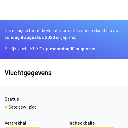
Deze pagina toont de vluchtinformatie voor de vlucht die op
zondag 9 augustus 2026
is gepland.
Bekijk vlucht KL 871 op:
maandag 10 augustus
Vluchtgegevens
Status
Gate gewijzigd
Vertrekhal
Incheckbalie