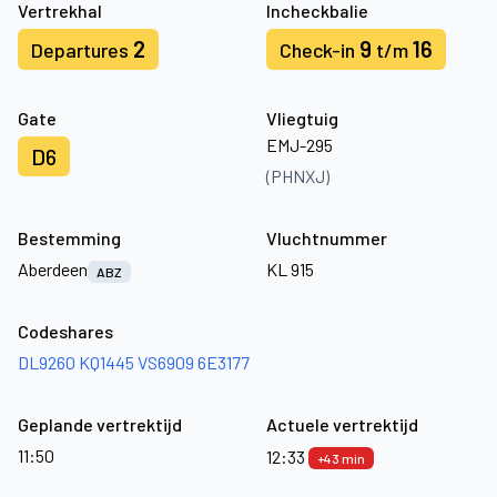
Vertrekhal
Incheckbalie
2
9
16
Departures
Check-in
t/m
Gate
Vliegtuig
EMJ-295
D6
(PHNXJ)
Bestemming
Vluchtnummer
Aberdeen
KL 915
ABZ
Codeshares
DL9260
KQ1445
VS6909
6E3177
Geplande vertrektijd
Actuele vertrektijd
11:50
12:33
+43 min