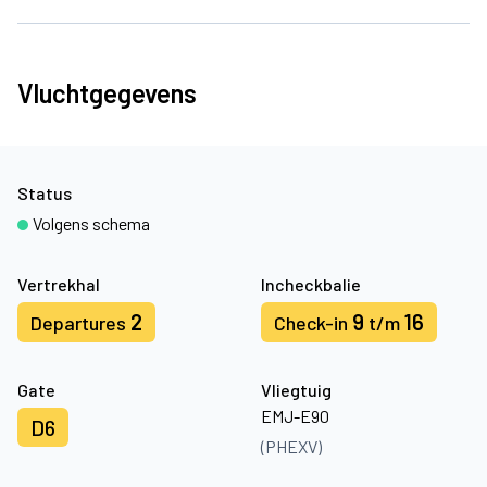
Vluchtgegevens
Status
Volgens schema
Vertrekhal
Incheckbalie
2
9
16
Departures
Check-in
t/m
Gate
Vliegtuig
EMJ-E90
D6
(PHEXV)