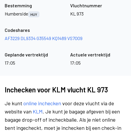
Bestemming
Vluchtnummer
Humberside
KL 973
HUY
Codeshares
AF3229
DL9334
G35549
KQ1489
VS7009
Geplande vertrektijd
Actuele vertrektijd
17:05
17:05
Inchecken voor KLM vlucht KL 973
Je kunt
online inchecken
voor deze vlucht via de
website van
KLM
. Je kunt je bagage afgeven bij een
bagage drop-off of incheckbalie. Als je niet online
bent ingecheckt, moet je inchecken bij een check-in