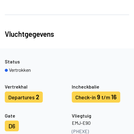
Vluchtgegevens
Status
Vertrokken
Vertrekhal
Incheckbalie
2
9
16
Departures
Check-in
t/m
Gate
Vliegtuig
EMJ-E90
D6
(PHEXE)