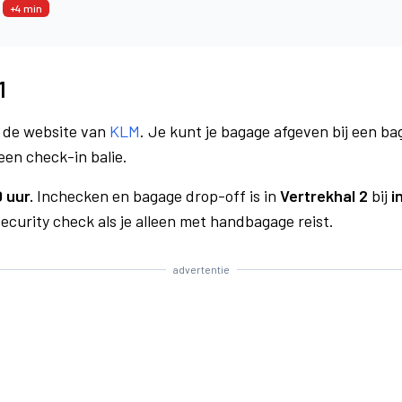
4
+4 min
1
a de website van
KLM
. Je kunt je bagage afgeven bij een bag
een check-in balie.
 uur.
Inchecken en bagage drop-off is in
Vertrekhal 2
bij
i
curity check als je alleen met handbagage reist.
advertentie