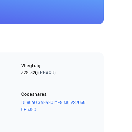
Vliegtuig
32S-32Q
(PHAXU)
Codeshares
DL9640
GA9490
MF9636
VS7058
6E3390