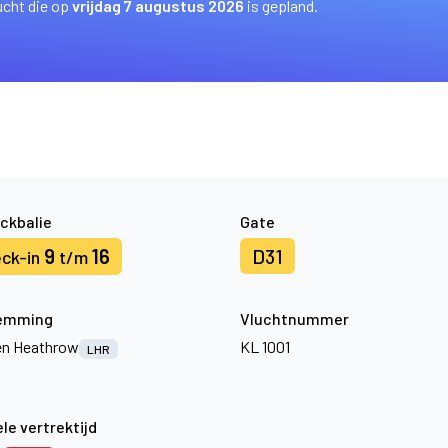
ucht die op
vrijdag 7 augustus 2026
is gepland.
ckbalie
Gate
9
16
D31
ck-in
t/m
emming
Vluchtnummer
n Heathrow
KL 1001
LHR
le vertrektijd