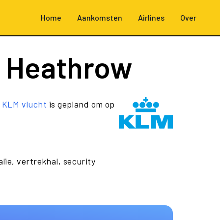
Home
Aankomsten
Airlines
Over
 Heathrow
e
KLM vlucht
is gepland om op
lie, vertrekhal, security