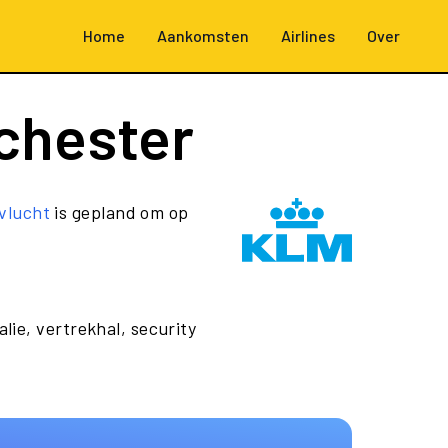
Home
Aankomsten
Airlines
Over
chester
vlucht
is gepland om op
lie, vertrekhal, security