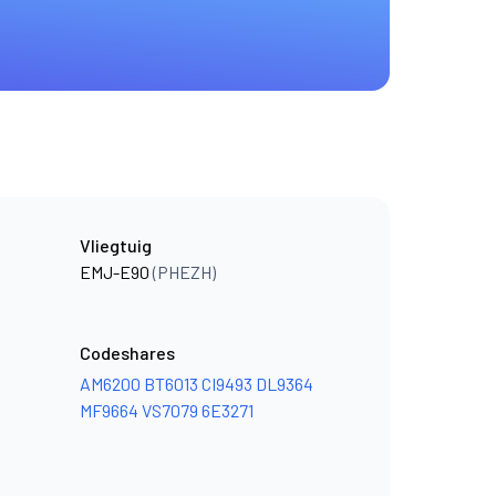
Vliegtuig
EMJ-E90
(PHEZH)
Codeshares
AM6200
BT6013
CI9493
DL9364
MF9664
VS7079
6E3271