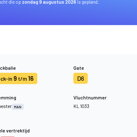
ucht die op
zondag 9 augustus 2026
is gepland.
ckbalie
Gate
9
16
D6
ck-in
t/m
emming
Vluchtnummer
ester
KL 1033
MAN
le vertrektijd