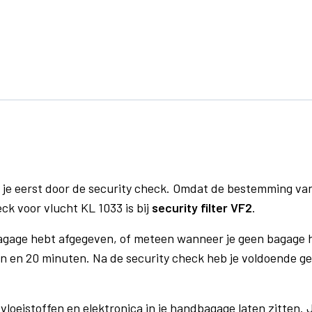
 je eerst door de security check. Omdat de bestemming va
eck voor vlucht KL 1033 is bij
security filter VF2
.
bagage hebt afgegeven, of meteen wanneer je geen bagage h
n en 20 minuten. Na de security check heb je voldoende gel
vloeistoffen en elektronica in je handbagage laten zitten. J