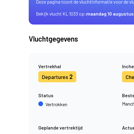
Deze pagina toont de vluchtinformatie voor de vl
Bekijk vlucht KL 1033 op:
maandag 10 augustus
Vluchtgegevens
Vertrekhal
Inche
2
Departures
Che
Status
Best
Manch
Vertrokken
Geplande vertrektijd
Actue