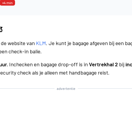
+4 min
3
a de website van
KLM
. Je kunt je bagage afgeven bij een bag
een check-in balie.
uur.
Inchecken en bagage drop-off is in
Vertrekhal 2
bij
in
curity check als je alleen met handbagage reist.
advertentie