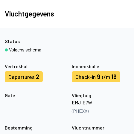
Vluchtgegevens
Status
Volgens schema
Vertrekhal
Incheckbalie
2
9
16
Departures
Check-in
t/m
Gate
Vliegtuig
—
EMJ-E7W
(PHEXX)
Bestemming
Vluchtnummer