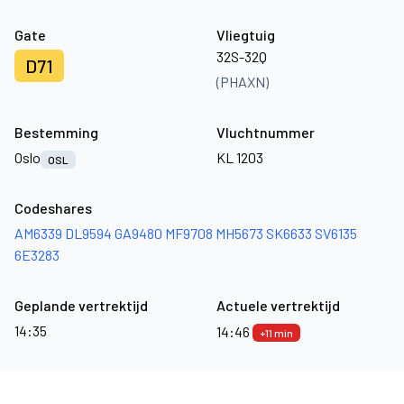
Gate
Vliegtuig
32S-32Q
D71
(PHAXN)
Bestemming
Vluchtnummer
Oslo
KL 1203
OSL
Codeshares
AM6339
DL9594
GA9480
MF9708
MH5673
SK6633
SV6135
6E3283
Geplande vertrektijd
Actuele vertrektijd
14:35
14:46
+11 min