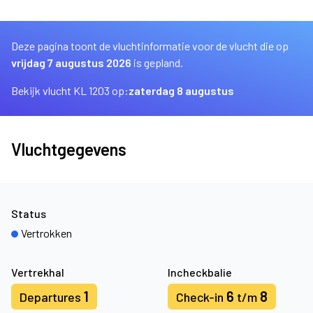
Deze pagina toont de vluchtinformatie voor de vlucht die op
vrijdag 7 augustus 2026
is gepland.
Bekijk vlucht KL 1203 op:
zaterdag 8 augustus
Vluchtgegevens
Status
Vertrokken
Vertrekhal
Incheckbalie
1
6
8
Departures
Check-in
t/m