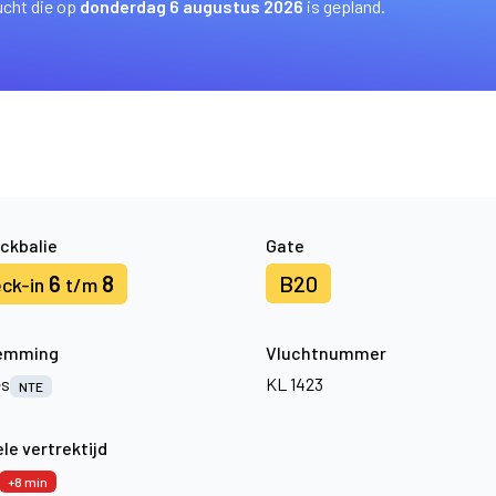
ucht die op
donderdag 6 augustus 2026
is gepland.
ckbalie
Gate
6
8
B20
ck-in
t/m
emming
Vluchtnummer
es
KL 1423
NTE
le vertrektijd
+8 min