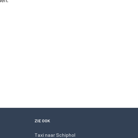
den.
ZIE OOK
Taxi naar Schiphol