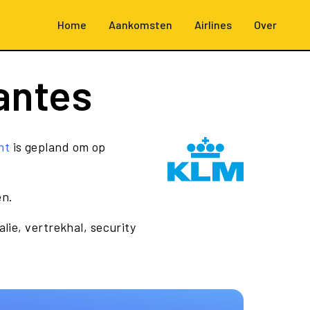
Home
Aankomsten
Airlines
Over
antes
ht
is gepland om op
en.
lie, vertrekhal, security