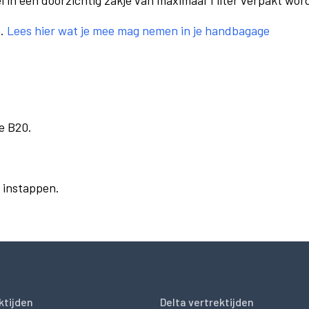
el in een doorzichtig zakje van maximaal 1 liter verpakt wor
e.
Lees hier wat je mee mag nemen in je handbagage
e B20.
r instappen.
ktijden
Delta vertrektijden