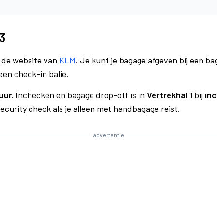
3
a de website van
KLM
. Je kunt je bagage afgeven bij een bag
een check-in balie.
uur.
Inchecken en bagage drop-off is in
Vertrekhal 1
bij
inc
curity check als je alleen met handbagage reist.
advertentie