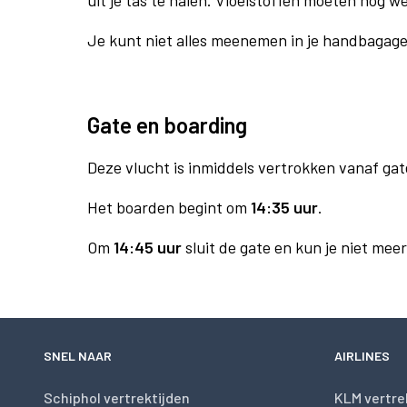
uit je tas te halen. Vloeistoffen moeten nog w
Je kunt niet alles meenemen in je handbagag
Gate en boarding
Deze vlucht is inmiddels vertrokken vanaf gat
Het boarden begint om
14:35 uur
.
Om
14:45 uur
sluit de gate en kun je niet mee
SNEL NAAR
AIRLINES
Schiphol vertrektijden
KLM vertre