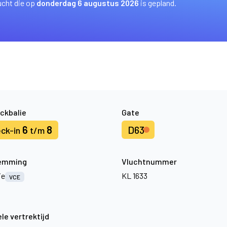
ucht die op
donderdag 6 augustus 2026
is gepland.
ckbalie
Gate
6
8
D63
ck-in
t/m
emming
Vluchtnummer
ie
KL 1633
VCE
le vertrektijd