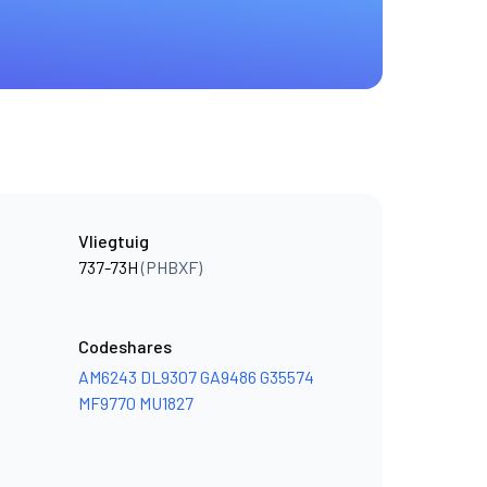
Vliegtuig
737-73H
(PHBXF)
Codeshares
AM6243
DL9307
GA9486
G35574
MF9770
MU1827