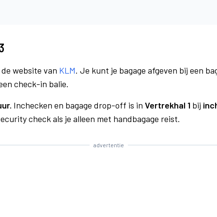
3
a de website van
KLM
. Je kunt je bagage afgeven bij een bag
een check-in balie.
uur.
Inchecken en bagage drop-off is in
Vertrekhal 1
bij
inc
curity check als je alleen met handbagage reist.
advertentie