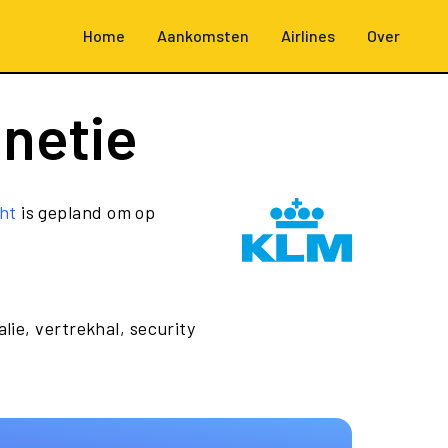
Home
Aankomsten
Airlines
Over
netie
ht
is gepland om op
lie, vertrekhal, security