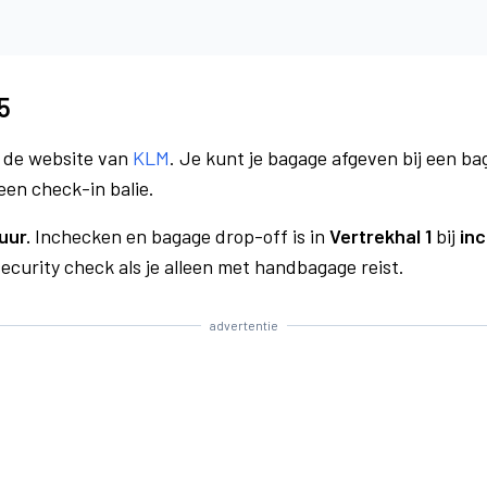
5
a de website van
KLM
. Je kunt je bagage afgeven bij een bag
een check-in balie.
uur.
Inchecken en bagage drop-off is in
Vertrekhal 1
bij
inc
curity check als je alleen met handbagage reist.
advertentie