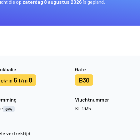
ucht die op
zaterdag 8 augustus 2026
is gepland.
ckbalie
Gate
6
8
B30
ck-in
t/m
emming
Vluchtnummer
ve
KL 1935
GVA
le vertrektijd