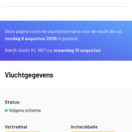
Deze pagina toont de vluchtinformatie voor de vlucht die op
zondag 9 augustus 2026
is gepland.
Bekijk vlucht KL 1967 op:
maandag 10 augustus
Vluchtgegevens
Status
Volgens schema
Vertrekhal
Incheckbalie