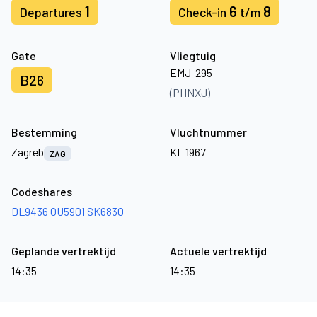
1
6
8
Departures
Check-in
t/m
Gate
Vliegtuig
EMJ-295
B26
(PHNXJ)
Bestemming
Vluchtnummer
Zagreb
KL 1967
ZAG
Codeshares
DL9436
OU5901
SK6830
Geplande vertrektijd
Actuele vertrektijd
14:35
14:35