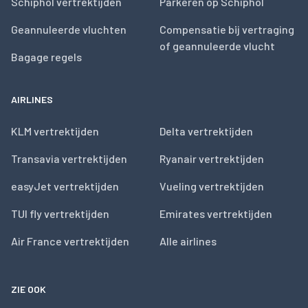
Schiphol vertrektijden
Parkeren op Schiphol
Geannuleerde vluchten
Compensatie bij vertraging
of geannuleerde vlucht
Bagage regels
AIRLINES
KLM vertrektijden
Delta vertrektijden
Transavia vertrektijden
Ryanair vertrektijden
easyJet vertrektijden
Vueling vertrektijden
TUI fly vertrektijden
Emirates vertrektijden
Air France vertrektijden
Alle airlines
ZIE OOK