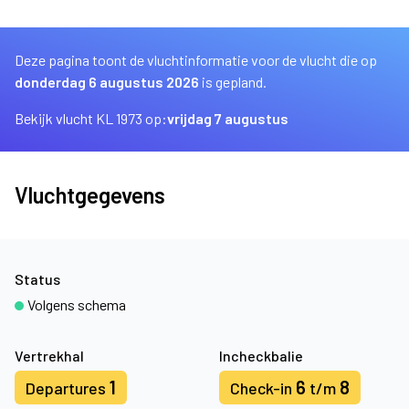
Deze pagina toont de vluchtinformatie voor de vlucht die op
donderdag 6 augustus 2026
is gepland.
Bekijk vlucht KL 1973 op:
vrijdag 7 augustus
Vluchtgegevens
Status
Volgens schema
Vertrekhal
Incheckbalie
1
6
8
Departures
Check-in
t/m