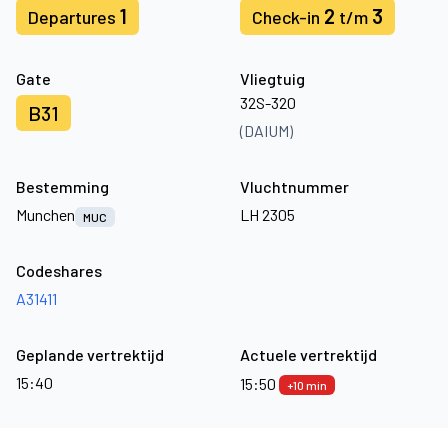
1
2
3
Departures
Check-in
t/m
Gate
Vliegtuig
32S-320
B31
(DAIUM)
Bestemming
Vluchtnummer
Munchen
LH 2305
MUC
Codeshares
A31411
Geplande vertrektijd
Actuele vertrektijd
15:40
15:50
+10 min