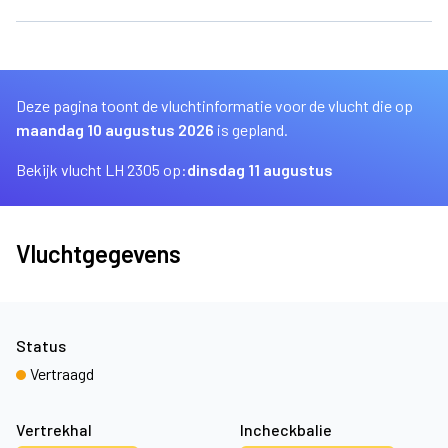
Deze pagina toont de vluchtinformatie voor de vlucht die op
maandag 10 augustus 2026
is gepland.
Bekijk vlucht LH 2305 op:
dinsdag 11 augustus
Vluchtgegevens
Status
Vertraagd
Vertrekhal
Incheckbalie