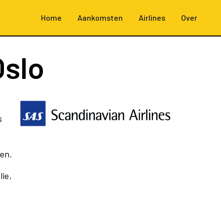
Home
Aankomsten
Airlines
Over
Oslo
n
s
en.
lie,