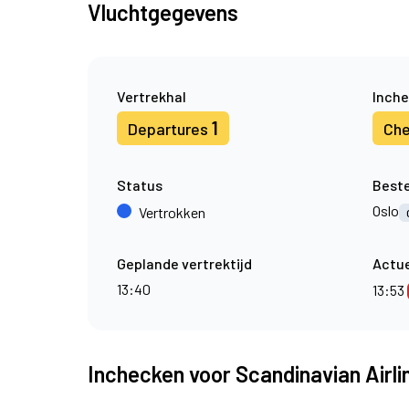
Vluchtgegevens
Vertrekhal
Inche
1
Departures
Che
Status
Best
Oslo
Vertrokken
Geplande vertrektijd
Actue
13:40
13:53
Inchecken voor Scandinavian Airli