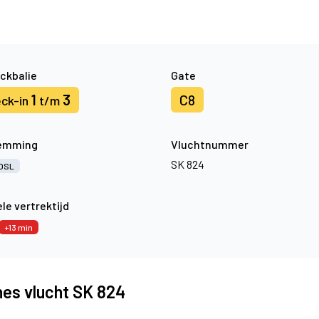
ckbalie
Gate
1
3
C8
ck-in
t/m
emming
Vluchtnummer
SK 824
OSL
le vertrektijd
+13 min
nes vlucht SK 824