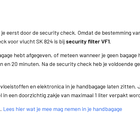
 je eerst door de security check. Omdat de bestemming va
eck voor vlucht SK 824 is bij
security filter VF1
.
bagage hebt afgegeven, of meteen wanneer je geen bagage h
n en 20 minuten. Na de security check heb je voldoende gel
vloeistoffen en elektronica in je handbagage laten zitten. J
el in een doorzichtig zakje van maximaal 1 liter verpakt wor
e.
Lees hier wat je mee mag nemen in je handbagage