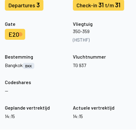
3
31
31
Departures
Check-in
t/m
Gate
Vliegtuig
350-359
E20
(HSTHF)
Bestemming
Vluchtnummer
Bangkok
TG 937
BKK
Codeshares
—
Geplande vertrektijd
Actuele vertrektijd
14:15
14:15