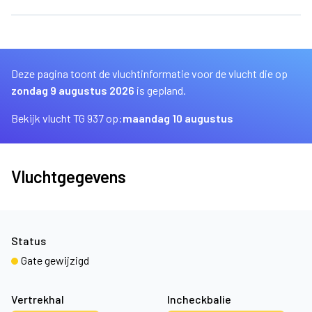
Deze pagina toont de vluchtinformatie voor de vlucht die op
zondag 9 augustus 2026
is gepland.
Bekijk vlucht TG 937 op:
maandag 10 augustus
Vluchtgegevens
Status
Gate gewijzigd
Vertrekhal
Incheckbalie