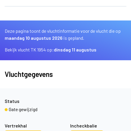
Deze pagina toont de vluchtinformatie voor de vlucht die op
maandag 10 augustus 2026
is gepland.
Bekijk vlucht TK 1954 op:
dinsdag 11 augustus
Vluchtgegevens
Status
Gate gewijzigd
Vertrekhal
Incheckbalie