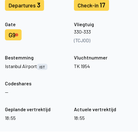
3
17
Departures
Check-in
Gate
Vliegtuig
330-333
G9
(TCJOD)
Bestemming
Vluchtnummer
Istanbul Airport
TK 1954
IST
Codeshares
—
Geplande vertrektijd
Actuele vertrektijd
18:55
18:55