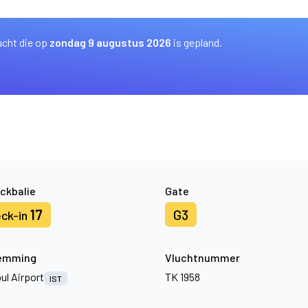
ucht die op
zondag 9 augustus 2026
is gepland.
ckbalie
Gate
17
G3
ck-in
emming
Vluchtnummer
ul Airport
TK 1958
IST