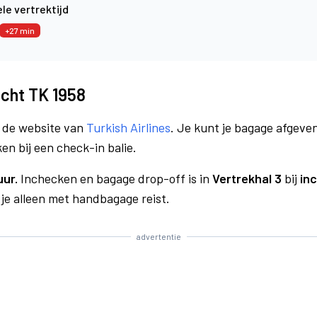
le vertrektijd
+27 min
ucht TK 1958
a de website van
Turkish Airlines
. Je kunt je bagage afgeven
en bij een check-in balie.
uur.
Inchecken en bagage drop-off is in
Vertrekhal 3
bij
inc
 je alleen met handbagage reist.
advertentie