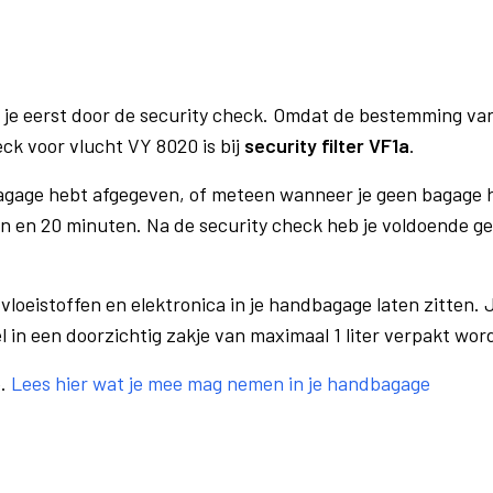
 je eerst door de security check. Omdat de bestemming va
eck voor vlucht VY 8020 is bij
security filter VF1a
.
bagage hebt afgegeven, of meteen wanneer je geen bagage h
n en 20 minuten. Na de security check heb je voldoende gel
vloeistoffen en elektronica in je handbagage laten zitten. J
el in een doorzichtig zakje van maximaal 1 liter verpakt wor
e.
Lees hier wat je mee mag nemen in je handbagage