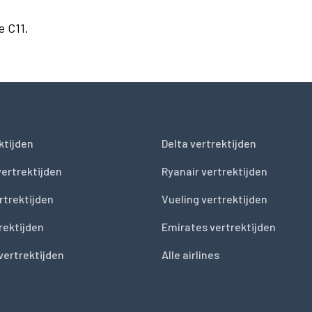
e C11.
ktijden
Delta vertrektijden
vertrektijden
Ryanair vertrektijden
rtrektijden
Vueling vertrektijden
trektijden
Emirates vertrektijden
vertrektijden
Alle airlines