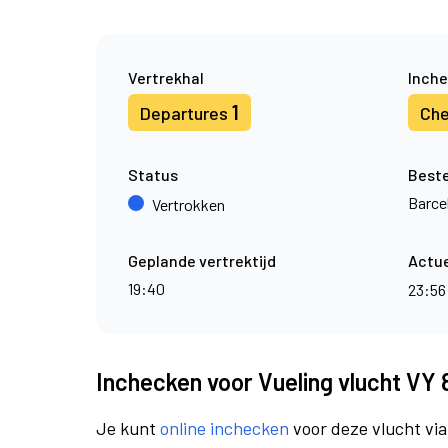
Vertrekhal
Inche
1
Departures
Che
Status
Best
Barce
Vertrokken
Geplande vertrektijd
Actue
19:40
23:5
Inchecken voor Vueling vlucht VY
Je kunt
online inchecken
voor deze vlucht vi