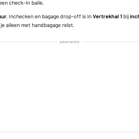
een check-in balie.
uur.
Inchecken en bagage drop-off is in
Vertrekhal 1
bij
inc
 je alleen met handbagage reist.
advertentie