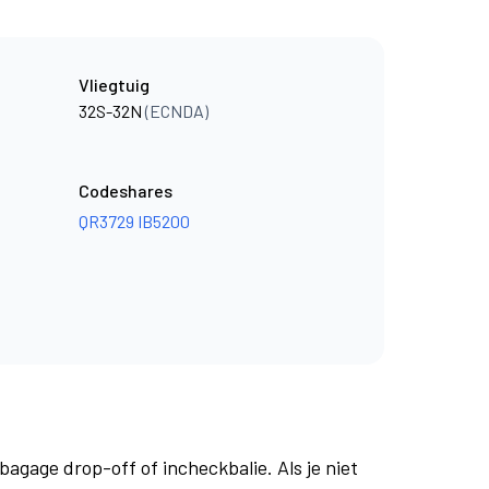
Vliegtuig
32S-32N
(ECNDA)
Codeshares
QR3729
IB5200
bagage drop-off of incheckbalie. Als je niet