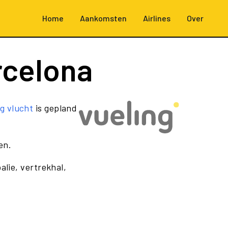
Home
Aankomsten
Airlines
Over
rcelona
g vlucht
is gepland
en.
alie, vertrekhal,