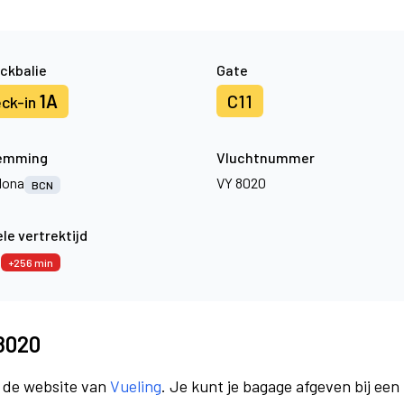
ckbalie
Gate
1A
C11
ck-in
emming
Vluchtnummer
lona
VY 8020
BCN
le vertrektijd
6
+256 min
 8020
a de website van
Vueling
. Je kunt je bagage afgeven bij een 