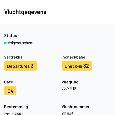
Vluchtgegevens
Status
Volgens schema
Vertrekhal
Incheckbalie
3
32
Departures
Check-in
Gate
Vliegtuig
737-7M8
E4
Bestemming
Vluchtnummer
Izmir
XQ 945
ADB