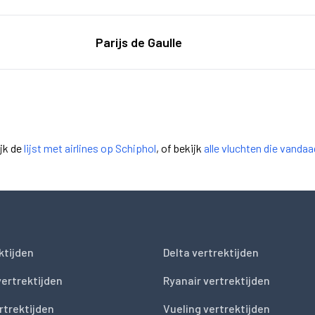
Parijs de Gaulle
ijk de
lijst met airlines op Schiphol
, of bekijk
alle vluchten die vanda
ktijden
Delta vertrektijden
vertrektijden
Ryanair vertrektijden
rtrektijden
Vueling vertrektijden