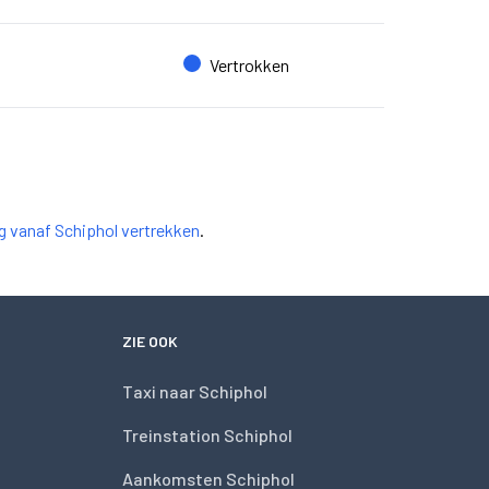
Vertrokken
ag vanaf Schiphol vertrekken
.
ZIE OOK
Taxi naar Schiphol
Treinstation Schiphol
Aankomsten Schiphol