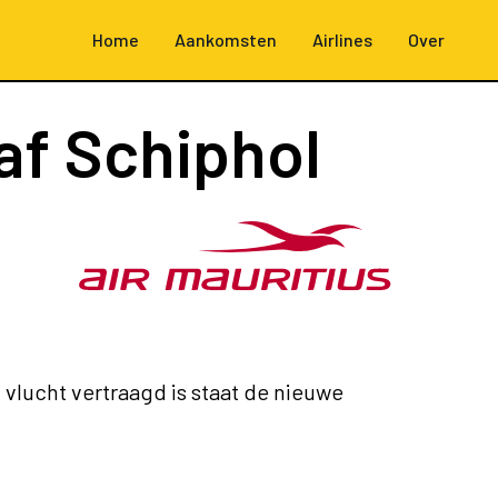
Home
Aankomsten
Airlines
Over
naf Schiphol
 vlucht vertraagd is staat de nieuwe