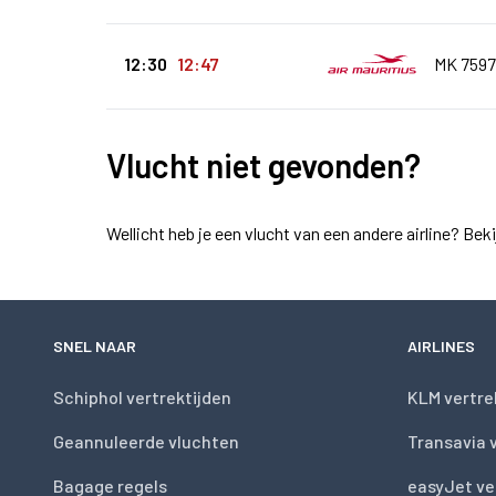
12:30
12:47
MK 7597
Vlucht niet gevonden?
Wellicht heb je een vlucht van een andere airline? Bek
SNEL NAAR
AIRLINES
Schiphol vertrektijden
KLM vertre
Geannuleerde vluchten
Transavia 
Bagage regels
easyJet ve