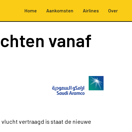
Home
Aankomsten
Airlines
Over
uchten vanaf
 vlucht vertraagd is staat de nieuwe