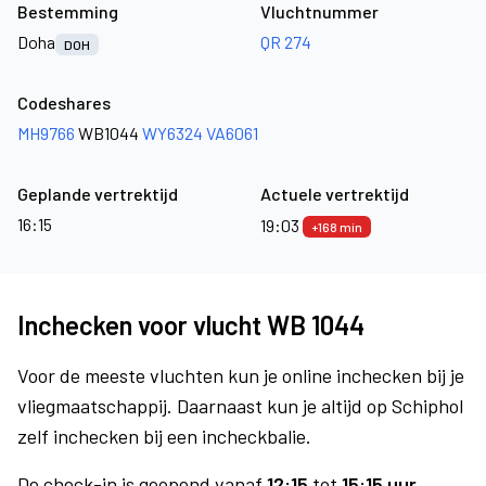
Bestemming
Vluchtnummer
Doha
QR 274
DOH
Codeshares
MH9766
WB1044
WY6324
VA6061
Geplande vertrektijd
Actuele vertrektijd
16:15
19:03
+168 min
Inchecken voor vlucht WB 1044
Voor de meeste vluchten kun je online inchecken bij je
vliegmaatschappij. Daarnaast kun je altijd op Schiphol
zelf inchecken bij een incheckbalie.
De check-in is geopend vanaf
12:15
tot
15:15 uur.