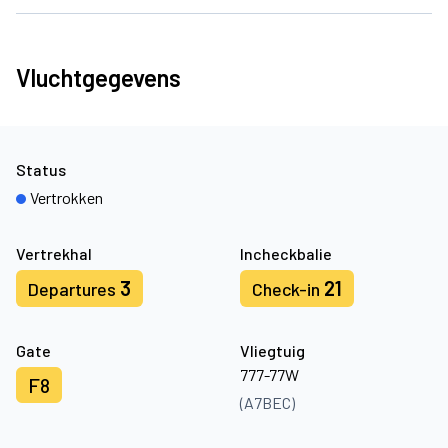
Vluchtgegevens
Status
Vertrokken
Vertrekhal
Incheckbalie
3
21
Departures
Check-in
Gate
Vliegtuig
777-77W
F8
(A7BEC)