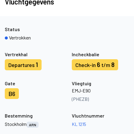
Vluchtgegevens
Status
Vertrokken
Vertrekhal
Incheckbalie
1
6
8
Departures
Check-in
t/m
Gate
Vliegtuig
EMJ-E90
B6
(PHEZB)
Bestemming
Vluchtnummer
Stockholm
KL 1215
ARN