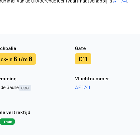
nummer van de uitvoerende luchtvaartmaatschappij is
AF1741
.
ckbalie
Gate
6
8
C11
ck-in
t/m
emming
Vluchtnummer
 de Gaulle
AF 1741
CDG
le vertrektijd
-1 min