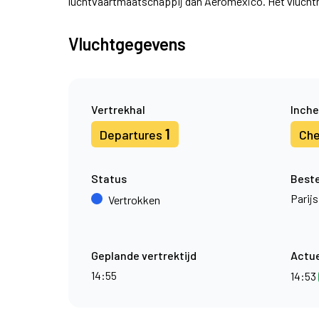
luchtvaartmaatschappij dan Aeromexico. Het vlucht
Vluchtgegevens
Vertrekhal
Inche
1
Departures
Che
Status
Best
Parijs
Vertrokken
Geplande vertrektijd
Actue
14:55
14:53