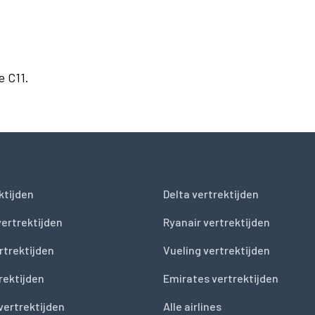
e C11.
ktijden
Delta vertrektijden
vertrektijden
Ryanair vertrektijden
rtrektijden
Vueling vertrektijden
trektijden
Emirates vertrektijden
vertrektijden
Alle airlines