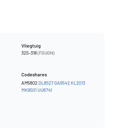
Vliegtuig
32S-318
(FGUGN)
Codeshares
AM5802
DL8527
GA9542
KL2013
MK9501
UU8741