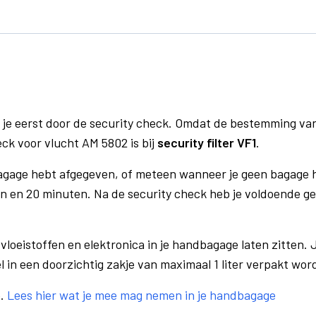
 je eerst door de security check. Omdat de bestemming va
eck voor vlucht AM 5802 is bij
security filter VF1
.
bagage hebt afgegeven, of meteen wanneer je geen bagage h
n en 20 minuten. Na de security check heb je voldoende gel
vloeistoffen en elektronica in je handbagage laten zitten. J
el in een doorzichtig zakje van maximaal 1 liter verpakt wor
e.
Lees hier wat je mee mag nemen in je handbagage