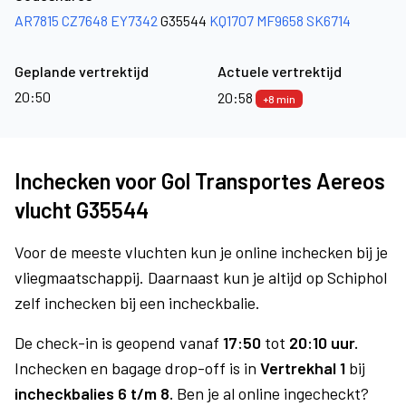
AR7815
CZ7648
EY7342
G35544
KQ1707
MF9658
SK6714
Geplande vertrektijd
Actuele vertrektijd
20:50
20:58
+8 min
Inchecken voor Gol Transportes Aereos
vlucht G35544
Voor de meeste vluchten kun je online inchecken bij je
vliegmaatschappij. Daarnaast kun je altijd op Schiphol
zelf inchecken bij een incheckbalie.
De check-in is geopend vanaf
17:50
tot
20:10 uur.
Inchecken en bagage drop-off is in
Vertrekhal 1
bij
incheckbalies 6 t/m 8.
Ben je al online ingecheckt?