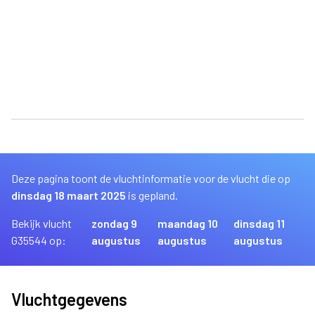
Deze pagina toont de vluchtinformatie voor de vlucht die op
dinsdag 18 maart 2025
is gepland.
Bekijk vlucht
zondag 9
maandag 10
dinsdag 11
G35544 op:
augustus
augustus
augustus
Vluchtgegevens