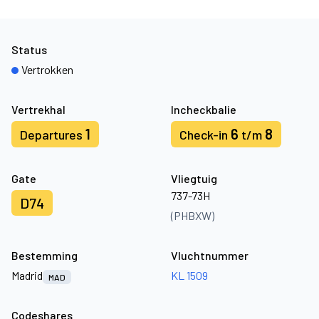
Status
Vertrokken
Vertrekhal
Incheckbalie
1
6
8
Departures
Check-in
t/m
Gate
Vliegtuig
737-73H
D74
(PHBXW)
Bestemming
Vluchtnummer
Madrid
KL 1509
MAD
Codeshares