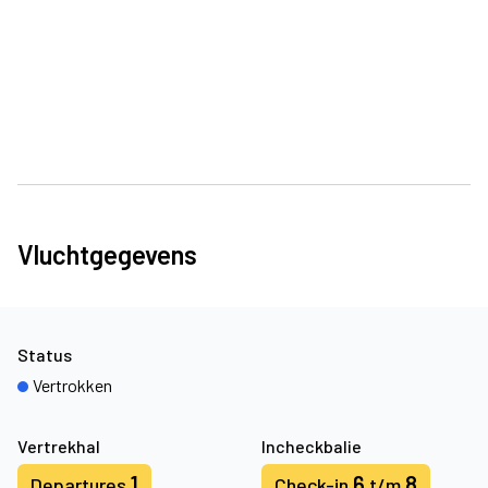
Vluchtgegevens
Status
Vertrokken
Vertrekhal
Incheckbalie
1
6
8
Departures
Check-in
t/m