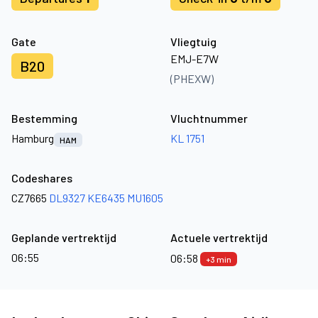
Gate
Vliegtuig
EMJ-E7W
B20
(PHEXW)
Bestemming
Vluchtnummer
Hamburg
KL 1751
HAM
Codeshares
CZ7665
DL9327
KE6435
MU1605
Geplande vertrektijd
Actuele vertrektijd
06:55
06:58
+3 min