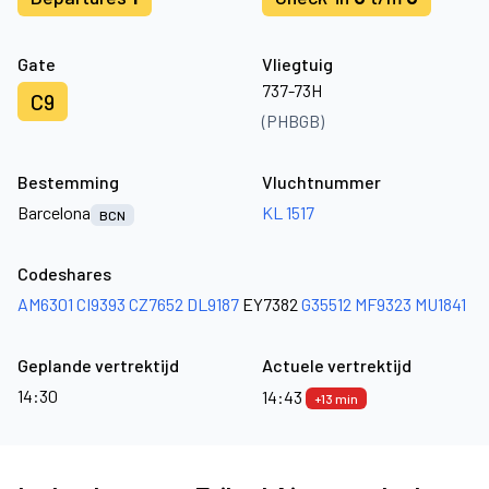
Gate
Vliegtuig
737-73H
C9
(PHBGB)
Bestemming
Vluchtnummer
Barcelona
KL 1517
BCN
Codeshares
AM6301
CI9393
CZ7652
DL9187
EY7382
G35512
MF9323
MU1841
Geplande vertrektijd
Actuele vertrektijd
14:30
14:43
+13 min