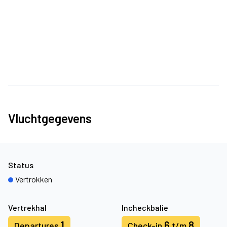
Vluchtgegevens
Status
Vertrokken
Vertrekhal
Incheckbalie
1
6
8
Departures
Check-in
t/m