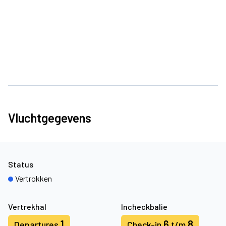
Vluchtgegevens
Status
Vertrokken
Vertrekhal
Incheckbalie
1
6
8
Departures
Check-in
t/m