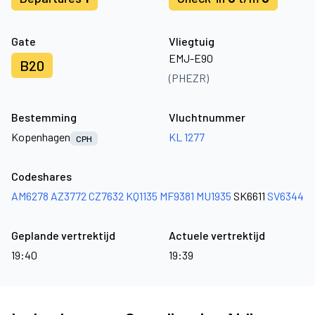
Gate
Vliegtuig
EMJ-E90
B20
(PHEZR)
Bestemming
Vluchtnummer
Kopenhagen
KL 1277
CPH
Codeshares
AM6278
AZ3772
CZ7632
KQ1135
MF9381
MU1935
SK6611
SV6344
Geplande vertrektijd
Actuele vertrektijd
19:40
19:39