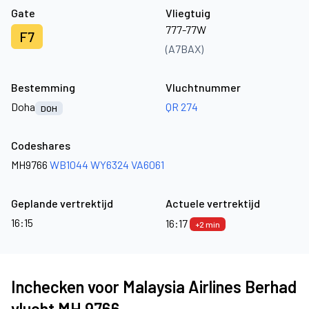
Gate
Vliegtuig
777-77W
F7
(A7BAX)
Bestemming
Vluchtnummer
Doha
QR 274
DOH
Codeshares
MH9766
WB1044
WY6324
VA6061
Geplande vertrektijd
Actuele vertrektijd
16:15
16:17
+2 min
Inchecken voor Malaysia Airlines Berhad
vlucht MH 9766