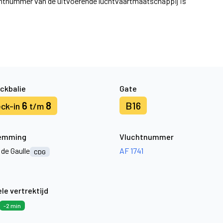
uchtnummer van de uitvoerende luchtvaartmaatschappij is
ckbalie
Gate
6
8
B16
ck-in
t/m
emming
Vluchtnummer
 de Gaulle
AF 1741
CDG
le vertrektijd
-2 min