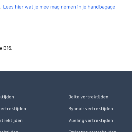
e.
Lees hier wat je mee mag nemen in je handbagage
e B16.
ktijden
Delta vertrektijden
vertrektijden
Ryanair vertrektijden
rtrektijden
Vueling vertrektijden
trektijden
Emirates vertrektijden