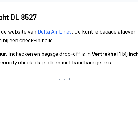
ucht DL 8527
a de website van
Delta Air Lines
. Je kunt je bagage afgeven 
 bij een check-in balie.
uur.
Inchecken en bagage drop-off is in
Vertrekhal 1
bij
inc
curity check als je alleen met handbagage reist.
advertentie