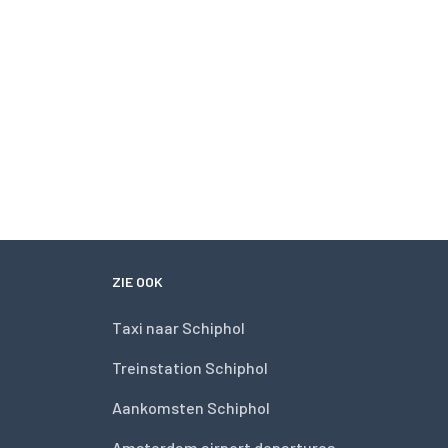
ZIE OOK
Taxi naar Schiphol
Treinstation Schiphol
Aankomsten Schiphol
Amsterdam airport departures