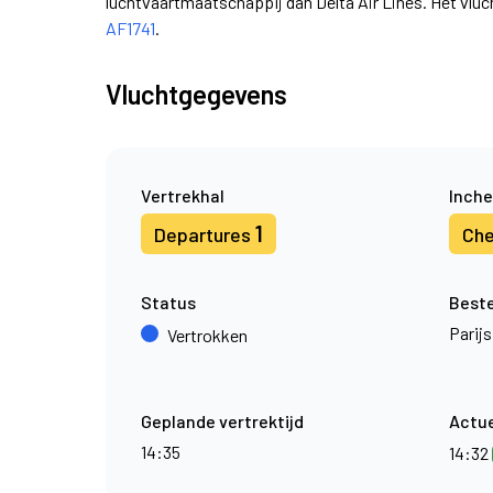
luchtvaartmaatschappij dan Delta Air Lines. Het vl
AF1741
.
Vluchtgegevens
Vertrekhal
Inche
1
Departures
Che
Status
Best
Parijs
Vertrokken
Geplande vertrektijd
Actue
14:35
14:32