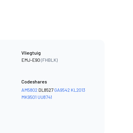
Vliegtuig
EMJ-E90
(FHBLK)
Codeshares
AM5802
DL8527
GA9542
KL2013
MK9501
UU8741