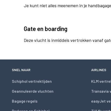
Je kunt niet alles meenemen in je handbagag
Gate en boarding
Deze vlucht is inmiddels vertrokken vanaf gat
SNEL NAAR
AIRLINES
Schiphol vertrektijden
KLM vertre
Geannuleerde vluchten
Transavia 
Bagage regels
easyJet ve
Parkeren op Schiphol
TUI fly ver