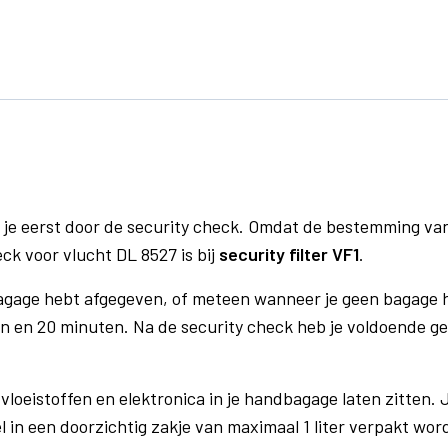
 je eerst door de security check. Omdat de bestemming va
eck voor vlucht DL 8527 is bij
security filter VF1
.
bagage hebt afgegeven, of meteen wanneer je geen bagage h
n en 20 minuten. Na de security check heb je voldoende gel
vloeistoffen en elektronica in je handbagage laten zitten. J
el in een doorzichtig zakje van maximaal 1 liter verpakt wor