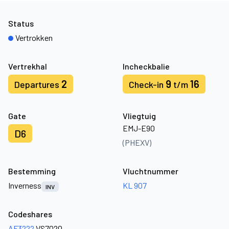
Status
Vertrokken
Vertrekhal
Incheckbalie
2
9
16
Departures
Check-in
t/m
Gate
Vliegtuig
EMJ-E90
D6
(PHEXV)
Bestemming
Vluchtnummer
Inverness
KL 907
INV
Codeshares
AF3222
VS7020