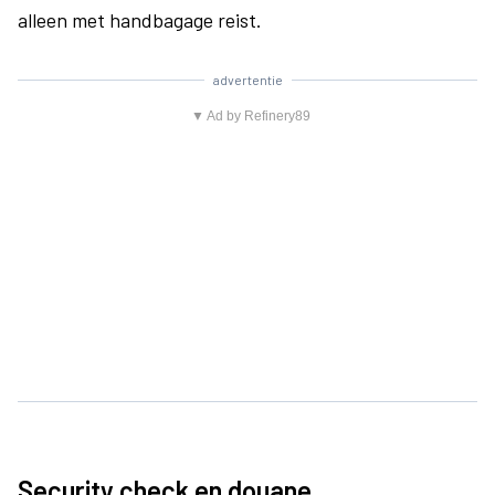
alleen met handbagage reist.
advertentie
▼ Ad by Refinery89
Security check en douane