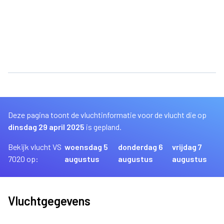
Deze pagina toont de vluchtinformatie voor de vlucht die op
dinsdag 29 april 2025
is gepland.
Bekijk vlucht VS
woensdag 5
donderdag 6
vrijdag 7
7020 op:
augustus
augustus
augustus
Vluchtgegevens