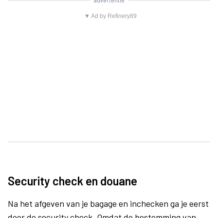
advertentie
▼ Ad by Refinery89
Security check en douane
Na het afgeven van je bagage en inchecken ga je eerst
door de security check. Omdat de bestemming van