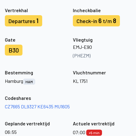
Vertrekhal
Incheckbalie
1
6
8
Departures
Check-in
t/m
Gate
Vliegtuig
EMJ-E90
B30
(PHEZM)
Bestemming
Vluchtnummer
Hamburg
KL 1751
HAM
Codeshares
CZ7665
DL9327
KE6435
MU1605
Geplande vertrektijd
Actuele vertrektijd
06:55
07:00
+5 min