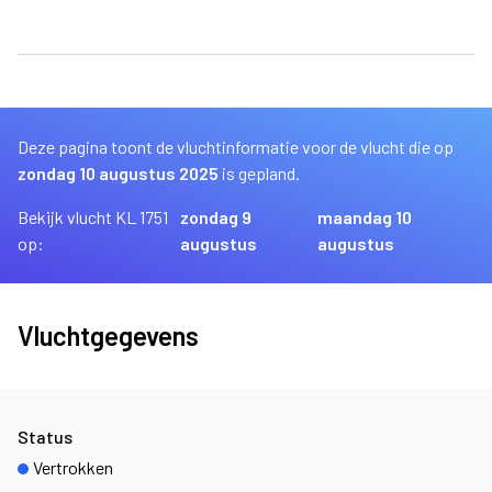
Deze pagina toont de vluchtinformatie voor de vlucht die op
zondag 10 augustus 2025
is gepland.
Bekijk vlucht KL 1751
zondag 9
maandag 10
op:
augustus
augustus
Vluchtgegevens
Status
Vertrokken