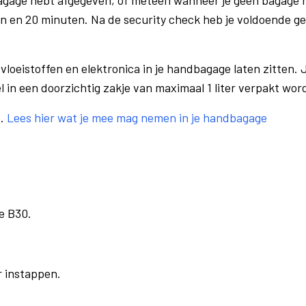
bagage hebt afgegeven, of meteen wanneer je geen bagage h
n en 20 minuten. Na de security check heb je voldoende gel
vloeistoffen en elektronica in je handbagage laten zitten. J
el in een doorzichtig zakje van maximaal 1 liter verpakt wor
e.
Lees hier wat je mee mag nemen in je handbagage
e B30.
r instappen.