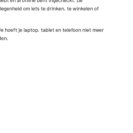
ebt en al online bent ingecheckt. De
egenheid om iets te drinken, te winkelen of
e hoeft je laptop, tablet en telefoon niet meer
den.