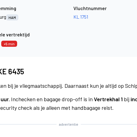
emming
Vluchtnummer
urg
KL 1751
HAM
le vertrektijd
0
+5 min
 KE 6435
n bij je vliegmaatschappij. Daarnaast kun je altijd op Schi
 uur.
Inchecken en bagage drop-off is in
Vertrekhal 1
bij
in
curity check als je alleen met handbagage reist.
advertentie