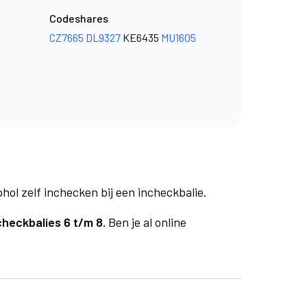
Codeshares
CZ7665
DL9327
KE6435
MU1605
phol zelf inchecken bij een incheckbalie.
checkbalies 6 t/m 8.
Ben je al online