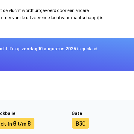
at de vlucht wordt uitgevoerd door een andere
ummer van de uitvoerende luchtvaartmaatschappij is
ucht die op
zondag 10 augustus 2025
is gepland.
ckbalie
Gate
6
8
B30
ck-in
t/m