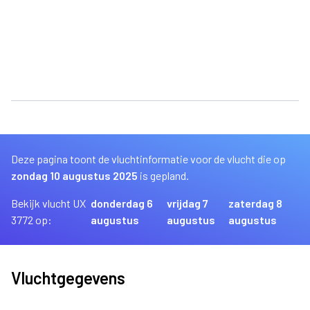
Deze pagina toont de vluchtinformatie voor de vlucht die op
zondag 10 augustus 2025
is gepland.
Bekijk vlucht UX
donderdag 6
vrijdag 7
zaterdag 8
3772 op:
augustus
augustus
augustus
Vluchtgegevens