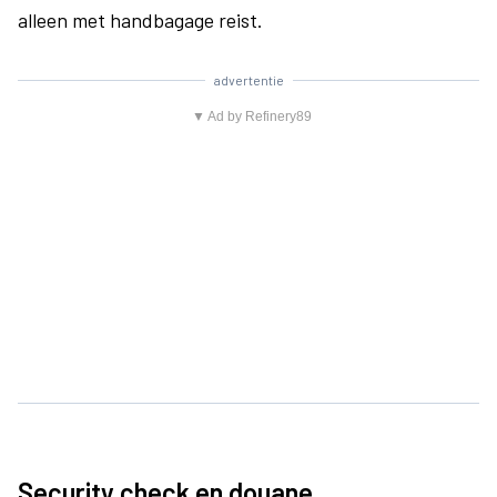
alleen met handbagage reist.
advertentie
▼ Ad by Refinery89
Security check en douane