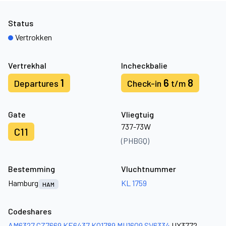
Status
Vertrokken
Vertrekhal
Incheckbalie
1
6
8
Departures
Check-in
t/m
Gate
Vliegtuig
737-73W
C11
(PHBGQ)
Bestemming
Vluchtnummer
Hamburg
KL 1759
HAM
Codeshares
AM6327
CZ7669
KE6437
KQ1789
MU1609
SV6334
UX3772