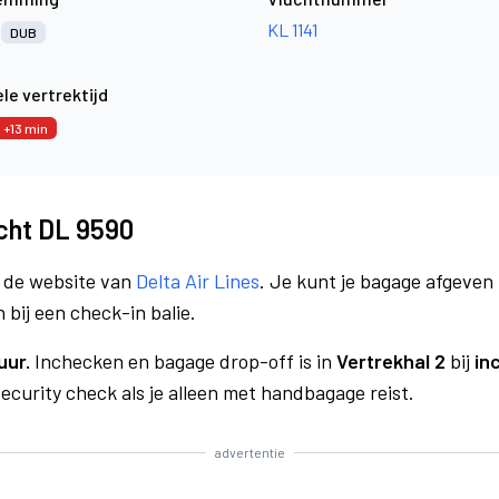
n
KL 1141
DUB
le vertrektijd
+13 min
ucht DL 9590
a de website van
Delta Air Lines
. Je kunt je bagage afgeven 
 bij een check-in balie.
uur.
Inchecken en bagage drop-off is in
Vertrekhal 2
bij
in
curity check als je alleen met handbagage reist.
advertentie