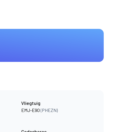
Vliegtuig
EMJ-E90
(PHEZN)
Codeshares