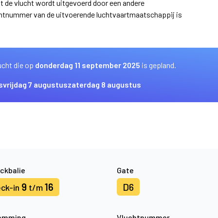
at de vlucht wordt uitgevoerd door een andere
uchtnummer van de uitvoerende luchtvaartmaatschappij is
ucht die op
donderdag 11 september 2025
is gepland.
s
vrijdag 7 augustus
zaterdag 8 augustus
ckbalie
Gate
9
16
D6
ck-in
t/m
emming
Vluchtnummer