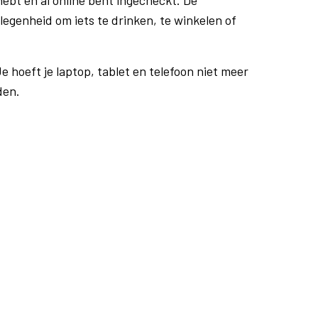
ebt en al online bent ingecheckt. De
egenheid om iets te drinken, te winkelen of
e hoeft je laptop, tablet en telefoon niet meer
den.