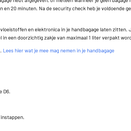
bagage hebt afgegeven, of meteen wanneer je geen bagage h
n en 20 minuten. Na de security check heb je voldoende gel
vloeistoffen en elektronica in je handbagage laten zitten. J
el in een doorzichtig zakje van maximaal 1 liter verpakt wor
e.
Lees hier wat je mee mag nemen in je handbagage
e D6.
r instappen.