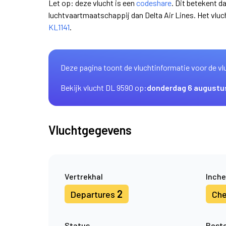
Let op: deze vlucht is een
codeshare
. Dit betekent d
luchtvaartmaatschappij dan Delta Air Lines. Het vl
KL1141
.
Deze pagina toont de vluchtinformatie voor de vl
Bekijk vlucht DL 9590 op:
donderdag 6 augustu
Vluchtgegevens
Vertrekhal
Inche
2
Departures
Che
Status
Best