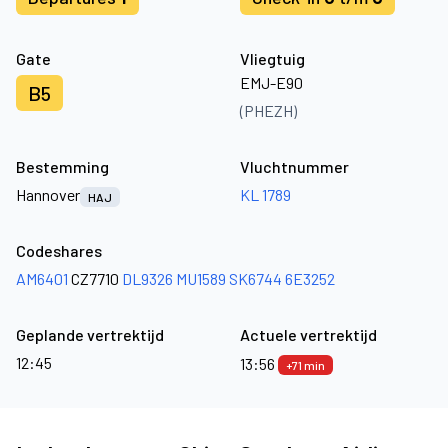
Gate
Vliegtuig
EMJ-E90
B5
(PHEZH)
Bestemming
Vluchtnummer
Hannover
KL 1789
HAJ
Codeshares
AM6401
CZ7710
DL9326
MU1589
SK6744
6E3252
Geplande vertrektijd
Actuele vertrektijd
12:45
13:56
+71 min