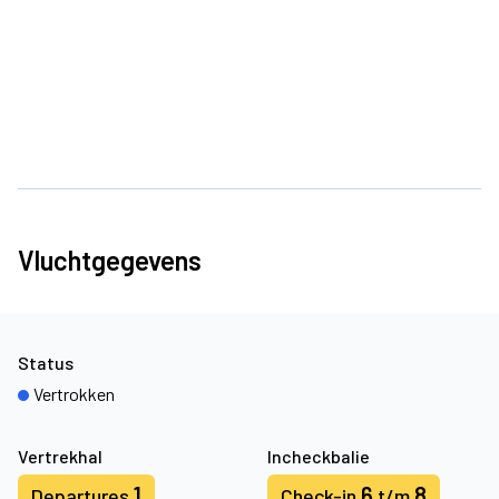
Vluchtgegevens
Status
Vertrokken
Vertrekhal
Incheckbalie
1
6
8
Departures
Check-in
t/m