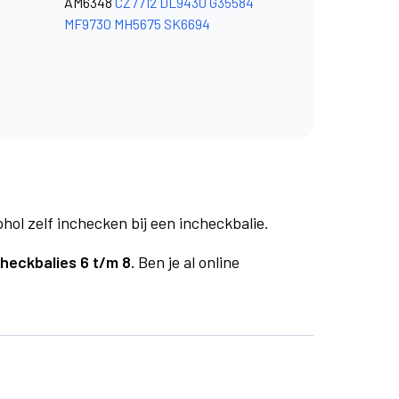
AM6348
CZ7712
DL9430
G35584
MF9730
MH5675
SK6694
phol zelf inchecken bij een incheckbalie.
checkbalies 6 t/m 8.
Ben je al online