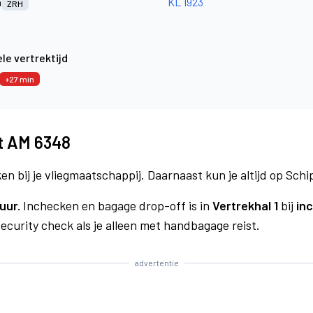
h
KL 1923
ZRH
le vertrektijd
+27 min
t AM 6348
n bij je vliegmaatschappij. Daarnaast kun je altijd op Schi
uur.
Inchecken en bagage drop-off is in
Vertrekhal 1
bij
in
curity check als je alleen met handbagage reist.
advertentie