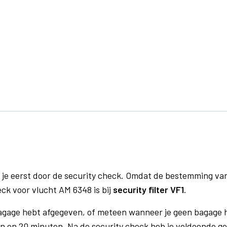
 je eerst door de security check. Omdat de bestemming va
eck voor vlucht AM 6348 is bij
security filter VF1
.
bagage hebt afgegeven, of meteen wanneer je geen bagage h
n en 20 minuten. Na de security check heb je voldoende gel