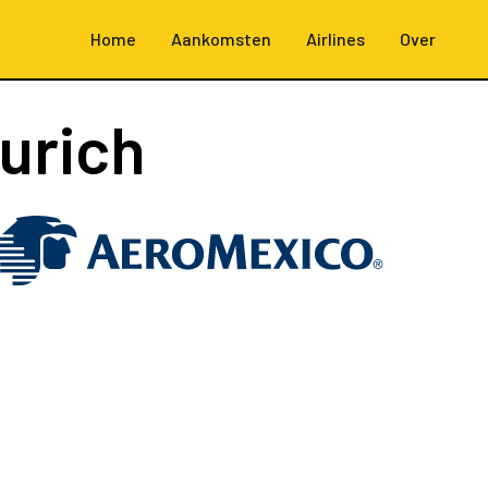
Home
Aankomsten
Airlines
Over
urich