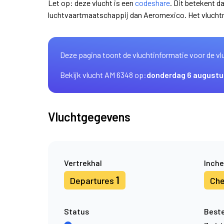
Let op: deze vlucht is een
codeshare
. Dit betekent d
luchtvaartmaatschappij dan Aeromexico. Het vlucht
Deze pagina toont de vluchtinformatie voor de vl
Bekijk vlucht AM 6348 op:
donderdag 6 augustu
Vluchtgegevens
Vertrekhal
Inche
1
Departures
Che
Status
Best