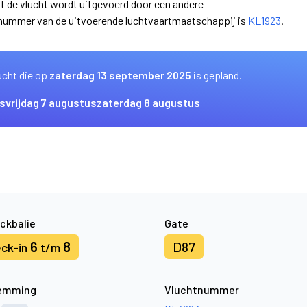
at de vlucht wordt uitgevoerd door een andere
nummer van de uitvoerende luchtvaartmaatschappij is
KL1923
.
ucht die op
zaterdag 13 september 2025
is gepland.
s
vrijdag 7 augustus
zaterdag 8 augustus
ckbalie
Gate
6
8
D87
ck-in
t/m
emming
Vluchtnummer