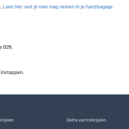
e.
Lees hier wat je mee mag nemen in je handbagage
e B26.
r instappen.
ktijden
Delta vertrektijden