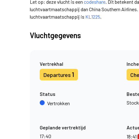
Let op: deze vlucht is een
codeshare
. Dit betekent d
luchtvaartmaatschappij dan China Southern Airlines
luchtvaartmaatschappij is
KL1225
.
Vluchtgegevens
Vertrekhal
Inche
1
Departures
Che
Status
Best
Stoc
Vertrokken
Geplande vertrektijd
Actue
17:40
18:41