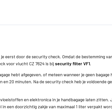
 je eerst door de security check. Omdat de bestemming va
eck voor vlucht CZ 7624 is bij
security filter VF1
.
bagage hebt afgegeven, of meteen wanneer je geen bagage h
n en 20 minuten. Na de security check heb je voldoende gel
vloeistoffen en elektronica in je handbagage laten zitten. J
el in een doorzichtig zakje van maximaal 1 liter verpakt wor