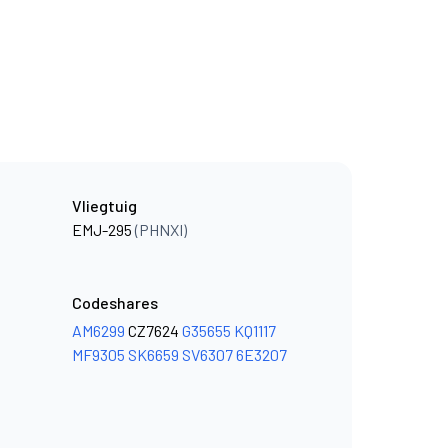
Vliegtuig
EMJ-295
(PHNXI)
Codeshares
AM6299
CZ7624
G35655
KQ1117
MF9305
SK6659
SV6307
6E3207