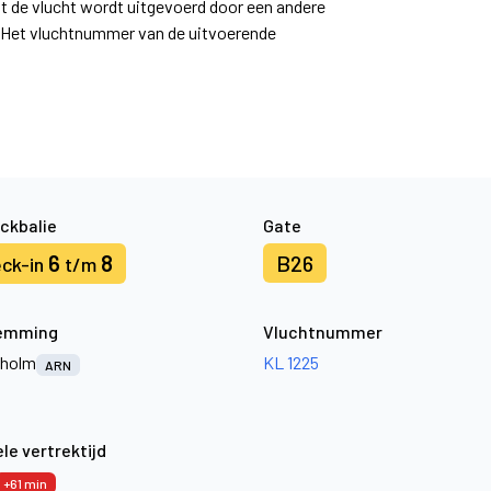
at de vlucht wordt uitgevoerd door een andere
. Het vluchtnummer van de uitvoerende
ckbalie
Gate
6
8
B26
ck-in
t/m
emming
Vluchtnummer
kholm
KL 1225
ARN
le vertrektijd
+61 min