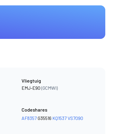
Vliegtuig
EMJ-E90
(GCMWI)
Codeshares
AF8357
G35516
KQ1537
VS7090