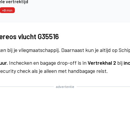
le vertrektijd
+9 min
ereos vlucht G35516
n bij je vliegmaatschappij. Daarnaast kun je altijd op Schi
uur.
Inchecken en bagage drop-off is in
Vertrekhal 2
bij
in
curity check als je alleen met handbagage reist.
advertentie