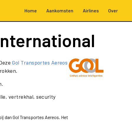
Home
Aankomsten
Airlines
Over
nternational
 Deze
Gol Transportes Aereos
trokken.
n.
ie, vertrekhal, security
pij dan Gol Transportes Aereos. Het