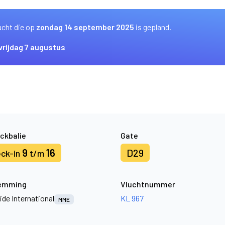
ucht die op
zondag 14 september 2025
is gepland.
vrijdag 7 augustus
ckbalie
Gate
9
16
D29
ck-in
t/m
emming
Vluchtnummer
ide International
KL 967
MME