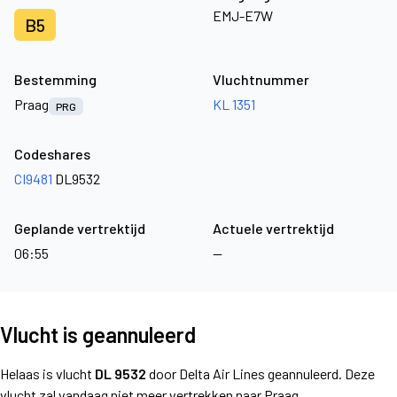
EMJ-E7W
B5
Bestemming
Vluchtnummer
Praag
KL 1351
PRG
Codeshares
CI9481
DL9532
Geplande vertrektijd
Actuele vertrektijd
06:55
—
Vlucht is geannuleerd
Helaas is vlucht
DL 9532
door Delta Air Lines geannuleerd. Deze
vlucht zal vandaag niet meer vertrekken naar Praag.