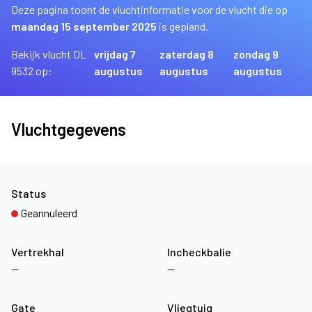
Deze pagina toont de vluchtinformatie voor de vlucht die op
maandag 15 september 2025
is gepland.
Bekijk vlucht DL
vrijdag 7
zaterdag 8
zondag 9
9532 op:
augustus
augustus
augustus
Vluchtgegevens
Status
Geannuleerd
Vertrekhal
Incheckbalie
—
—
Gate
Vliegtuig