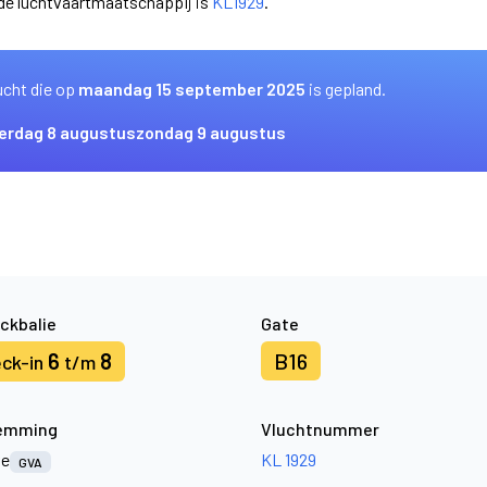
nde luchtvaartmaatschappij is
KL1929
.
ucht die op
maandag 15 september 2025
is gepland.
erdag 8 augustus
zondag 9 augustus
ckbalie
Gate
6
8
B16
ck-in
t/m
emming
Vluchtnummer
ve
KL 1929
GVA