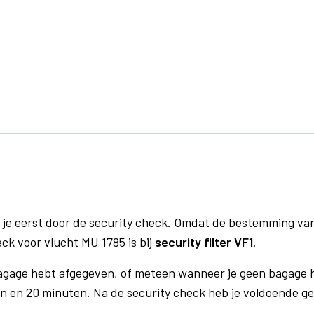
 je eerst door de security check. Omdat de bestemming va
eck voor vlucht MU 1785 is bij
security filter VF1
.
bagage hebt afgegeven, of meteen wanneer je geen bagage h
n en 20 minuten. Na de security check heb je voldoende gel