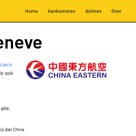
Home
Aankomsten
Airlines
Over
eneve
stern
ls ook
alie,
ij dan China