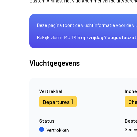
Eastern Airlines. Het vluchtnummer van de uitvoere
Deze pagina toont de vluchtinformatie voor de vl
Bekijk vlucht MU 1785 op:
vrijdag 7 augustus
zat
Vluchtgegevens
Vertrekhal
Inche
1
Departures
Che
Status
Best
Gene
Vertrokken