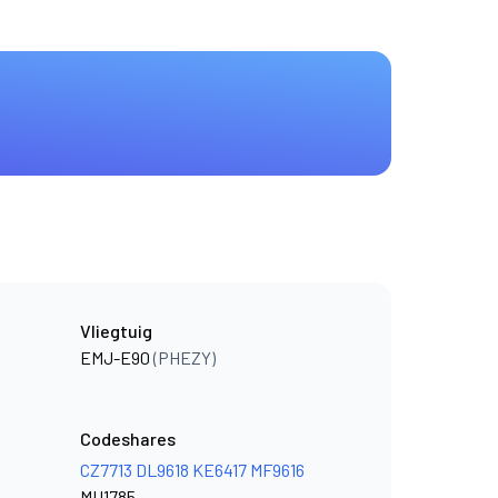
Vliegtuig
EMJ-E90
(PHEZY)
Codeshares
CZ7713
DL9618
KE6417
MF9616
MU1785