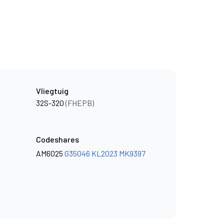
Vliegtuig
32S-320
(FHEPB)
Codeshares
AM6025
G35046
KL2023
MK9397