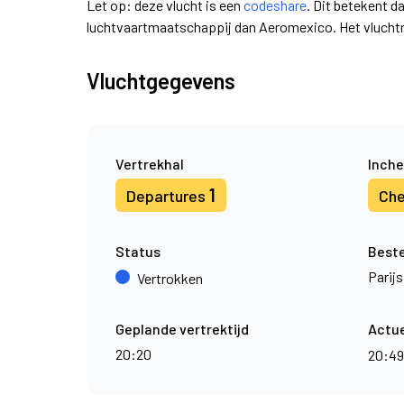
Let op: deze vlucht is een
codeshare
. Dit betekent d
luchtvaartmaatschappij dan Aeromexico. Het vlucht
Vluchtgegevens
Vertrekhal
Inche
1
Departures
Che
Status
Best
Parijs
Vertrokken
Geplande vertrektijd
Actue
20:20
20:4