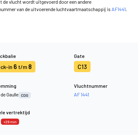
at de vlucht wordt uitgevoerd door een andere
nummer van de uitvoerende luchtvaartmaatschappij is
AF1441
.
ckbalie
Gate
6
8
C13
ck-in
t/m
emming
Vluchtnummer
 de Gaulle
AF 1441
CDG
le vertrektijd
9
+29 min