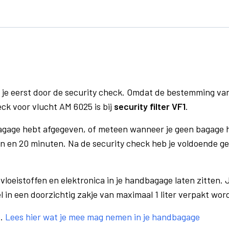
 je eerst door de security check. Omdat de bestemming va
eck voor vlucht AM 6025 is bij
security filter VF1
.
bagage hebt afgegeven, of meteen wanneer je geen bagage h
n en 20 minuten. Na de security check heb je voldoende gel
vloeistoffen en elektronica in je handbagage laten zitten. J
el in een doorzichtig zakje van maximaal 1 liter verpakt wor
e.
Lees hier wat je mee mag nemen in je handbagage