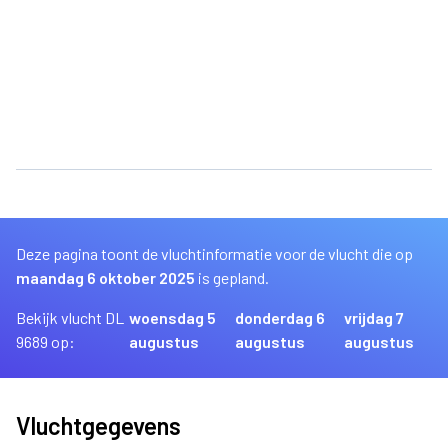
Deze pagina toont de vluchtinformatie voor de vlucht die op
maandag 6 oktober 2025
is gepland.
Bekijk vlucht DL
woensdag 5
donderdag 6
vrijdag 7
9689 op:
augustus
augustus
augustus
Vluchtgegevens