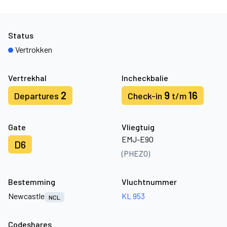
Status
Vertrokken
Vertrekhal
Incheckbalie
2
9
16
Departures
Check-in
t/m
Gate
Vliegtuig
EMJ-E90
D6
(PHEZO)
Bestemming
Vluchtnummer
Newcastle
KL 953
NCL
Codeshares