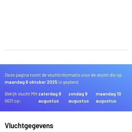
Deze pagina toont de vluchtinformatie voor de vlucht die op
maandag 6 oktober 2025
is gepland.
Bekijk vlucht MH
zaterdag 8
zondag 9
maandag 10
5631 op:
augustus
augustus
augustus
Vluchtgegevens