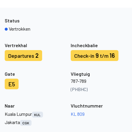
Status
Vertrokken
Vertrekhal
Incheckbalie
2
9
16
Departures
Check-in
t/m
Gate
Vliegtuig
787-789
E5
(PHBHC)
Naar
Vluchtnummer
Kuala Lumpur
KL 809
KUL
Jakarta
CGK