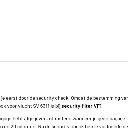
 je eerst door de security check. Omdat de bestemming va
ck voor vlucht SV 6311 is bij
security filter VF1
.
bagage hebt afgegeven, of meteen wanneer je geen bagage h
n en 20 minuten. Na de security check heb je voldoende gel