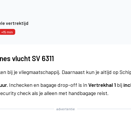
le vertrektijd
+15 min
nes vlucht SV 6311
n bij je vliegmaatschappij. Daarnaast kun je altijd op Schi
uur.
Inchecken en bagage drop-off is in
Vertrekhal 1
bij
inc
curity check als je alleen met handbagage reist.
advertentie