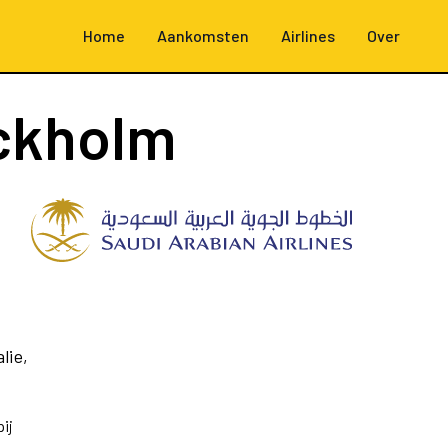
Home
Aankomsten
Airlines
Over
ckholm
lie,
ij