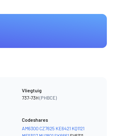
Vliegtuig
737-73H
(PHBCE)
Codeshares
AM6300
CZ7625
KE6421
KQ1121
MF9307
MU1801
SK6661
SV6311