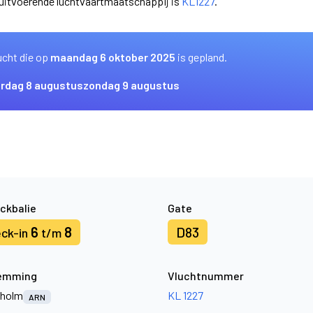
 uitvoerende luchtvaartmaatschappij is
KL1227
.
ucht die op
maandag 6 oktober 2025
is gepland.
rdag 8 augustus
zondag 9 augustus
ckbalie
Gate
6
8
D83
ck-in
t/m
emming
Vluchtnummer
kholm
KL 1227
ARN