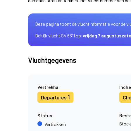
dan Saudi Arabian Airlines. Het vluchtnummer van de
Deze pagina toont de vluchtinformatie voor de vl
Bekijk vlucht SV 6311 op:
vrijdag 7 augustus
zate
Vluchtgegevens
Vertrekhal
Inche
1
Departures
Che
Status
Best
Stoc
Vertrokken