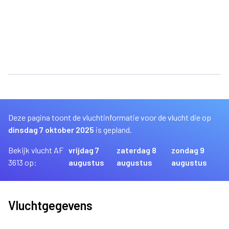
Deze pagina toont de vluchtinformatie voor de vlucht die op
dinsdag 7 oktober 2025
is gepland.
Bekijk vlucht AF
vrijdag 7
zaterdag 8
zondag 9
3613 op:
augustus
augustus
augustus
Vluchtgegevens