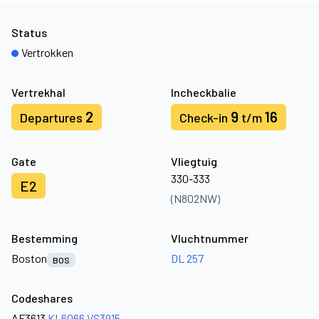
Status
Vertrokken
Vertrekhal
Incheckbalie
2
9
16
Departures
Check-in
t/m
Gate
Vliegtuig
330-333
E2
(N802NW)
Bestemming
Vluchtnummer
Boston
DL 257
BOS
Codeshares
AF3613
KL6066
VS3915