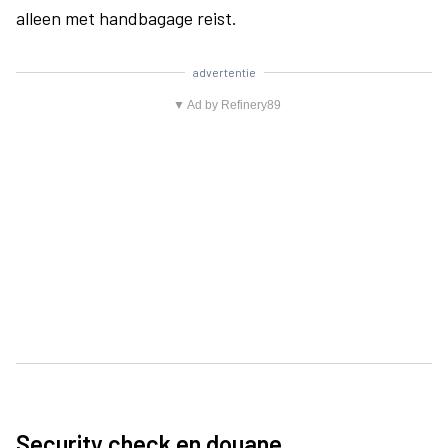
alleen met handbagage reist.
advertentie
▼ Ad by Refinery89
Security check en douane